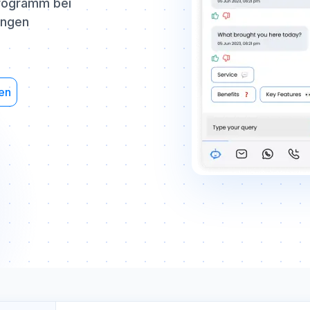
rogramm bei
ungen
ten