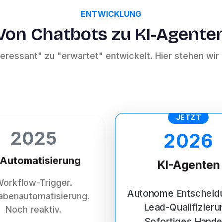
ENTWICKLUNG
Von Chatbots zu KI-Agente
nteressant" zu "erwartet" entwickelt. Hier stehen wir
JETZT
2025
2026
-Automatisierung
KI-Agenten
orkflow-Trigger.
Autonome Entscheid
abenautomatisierung.
Lead-Qualifizieru
Noch reaktiv.
Sofortiges Hande