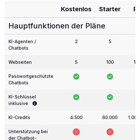
Kostenlos
Starter
P
Hauptfunktionen der Pläne
KI-Agenten /
2
5
5
Chatbots
Webseiten
5
100
10
Passwortgeschützte
Chatbots
KI-Schlüssel
inklusive
KI-Credits
4.500
60.000
1.000
Unterstützung bei
der Chatbot-