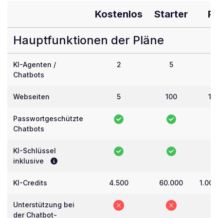
Kostenlos
Starter
P
Hauptfunktionen der Pläne
KI-Agenten /
2
5
5
Chatbots
Webseiten
5
100
10
Passwortgeschützte
Chatbots
KI-Schlüssel
inklusive
KI-Credits
4.500
60.000
1.000
Unterstützung bei
der Chatbot-