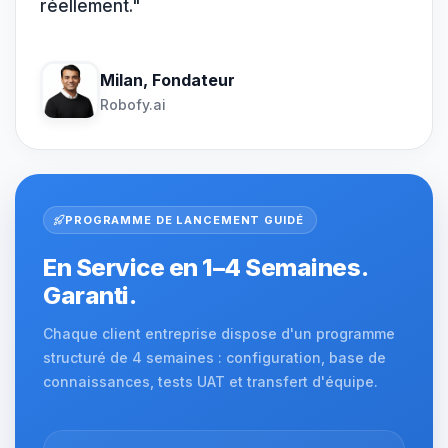
réellement."
Milan, Fondateur
Robofy.ai
PROGRAMME DE LANCEMENT GUIDÉ
En Service en 1–4 Semaines.
Garanti.
Chaque client entreprise dispose d'un programme
structuré de 4 semaines : configuration, base de
connaissances, tests UAT et transfert d'équipe.