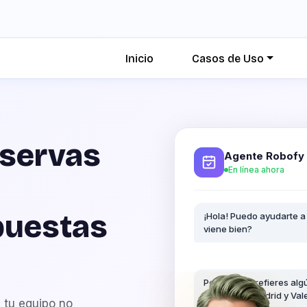
Inicio
Casos de Uso
eservas
Agente Robofy
En línea ahora
puestas
¡Hola! Puedo ayudarte a
viene bien?
Perfecto. ¿Prefieres alg
Barcelona, Madrid y Val
 tu equipo no