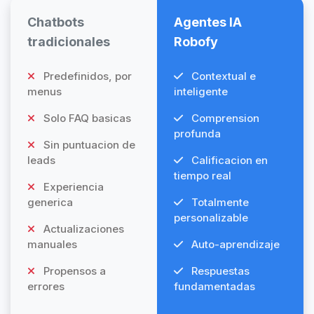
Chatbots
Agentes IA
tradicionales
Robofy
Predefinidos, por
Contextual e
menus
inteligente
Solo FAQ basicas
Comprension
profunda
Sin puntuacion de
leads
Calificacion en
tiempo real
Experiencia
generica
Totalmente
personalizable
Actualizaciones
manuales
Auto-aprendizaje
Propensos a
Respuestas
errores
fundamentadas